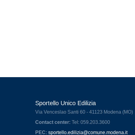
Sportello Unico Edilizia
Via Venceslao Santi 60 - 41123 Modena (MO)
Contact center:
Tel: 059.203.3600
PEC:
sportello.edilizia@comune.modena.it