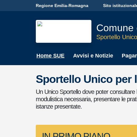
Skip to main content
Regione Emilia-Romagna
Sito istituzional
Comune 
Sportello Unico
Home SUE
Avvisi e Notizie
Paga
Sportello Unico per l
Un Unico Sportello dove poter consultare l
modulistica necessaria, presentare le prati
istanze presentate.
IN PRIMO PIANO