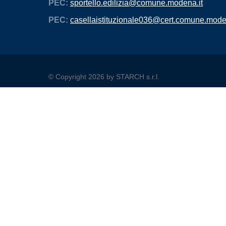
PEC:
sportello.edilizia@comune.modena.it
PEC:
casellaistituzionale036@cert.comune.mode
©
Copyright 2026 by STARCH s.r.l.